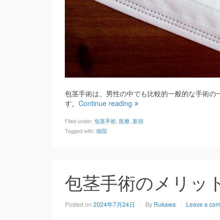
包茎手術は、男性の中でも比較的一般的な手術の
す。
Continue reading
Filed under:
包茎手術
,
医療
,
新宿
Tagged with:
病院
包茎手術のメリッ
Posted on
2024年7月24日
By
Rukawa
Leave a co