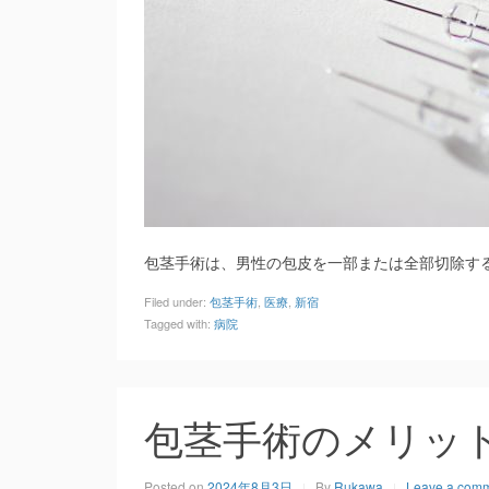
包茎手術は、男性の包皮を一部または全部切除す
Filed under:
包茎手術
,
医療
,
新宿
Tagged with:
病院
包茎手術のメリッ
Posted on
2024年8月3日
By
Rukawa
Leave a com